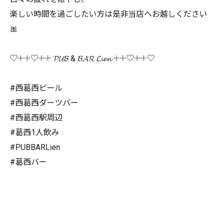
楽しい時間を過ごしたい方は是非当店へお越しください
🎀
♡𓇬𓇬♡𓇬𓇬 𝓟𝓤𝓑 & 𝓑𝓐𝓡 𝓛𝓲𝓮𝓷 𓇬𓇬♡𓇬𓇬♡
#西葛西ビール
#西葛西ダーツバー
#西葛西駅周辺
#葛西1人飲み
#PUBBARLien
#葛西バー