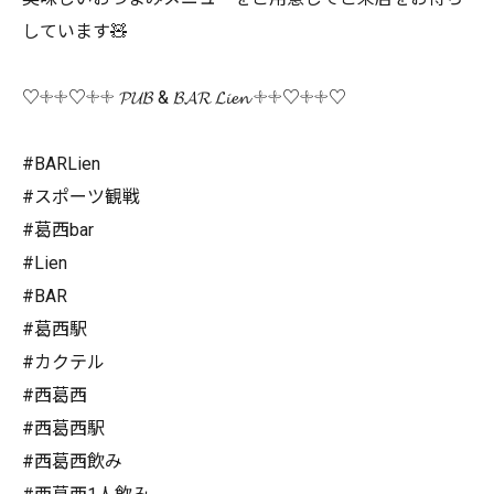
しています🧸
♡𓇬𓇬♡𓇬𓇬 𝓟𝓤𝓑 & 𝓑𝓐𝓡 𝓛𝓲𝓮𝓷 𓇬𓇬♡𓇬𓇬♡
#BARLien
#スポーツ観戦
#葛西bar
#Lien
#BAR
#葛西駅
#カクテル
#西葛西
#西葛西駅
#西葛西飲み