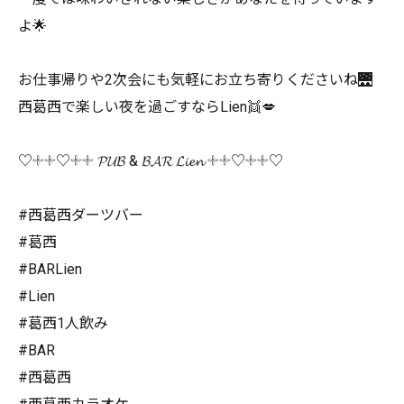
よ🌟
お仕事帰りや2次会にも気軽にお立ち寄りくださいね🌉
西葛西で楽しい夜を過ごすならLien👯💋
♡𓇬𓇬♡𓇬𓇬 𝓟𝓤𝓑 & 𝓑𝓐𝓡 𝓛𝓲𝓮𝓷 𓇬𓇬♡𓇬𓇬♡
#西葛西ダーツバー
#葛西
#BARLien
#Lien
#葛西1人飲み
#BAR
#西葛西