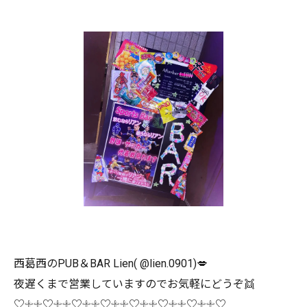
西葛西のPUB＆BAR Lien( @lien.0901)💋
夜遅くまで営業していますのでお気軽にどうぞ👯
♡𓇬𓇬♡𓇬𓇬♡𓇬𓇬♡𓇬𓇬♡𓇬𓇬♡𓇬𓇬♡𓇬𓇬♡